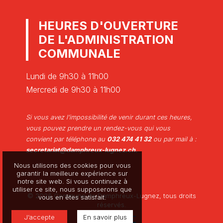
HEURES D'OUVERTURE
DE L'ADMINISTRATION
COMMUNALE
Lundi de 9h30 à 11h00
Mercredi de 9h30 à 11h00
Si vous avez l’impossibilité de venir durant ces heures,
vous pouvez prendre un rendez-vous qui vous
convient par téléphone au
032 474 41 32
ou par mail à :
secretariat@damphreux-lugnez.ch.
Nous utilisons des cookies pour vous
garantir la meilleure expérience sur
notre site web. Si vous continuez à
utiliser ce site, nous supposerons que
© 2026 Commune de Damphreux-Lugnez, tous droits
vous en êtes satisfait.
réservés.
J’accepte
En savoir plus